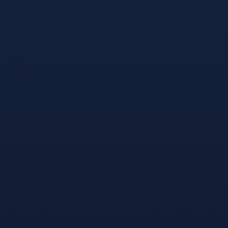
提交评论
波场能量租赁
发表于 2 个月前
u地址转错 【TPckGPK22z3xQ4EHiCA94U3zR
GeBRjFA9Z】转错请联系TeleGram:【@TrxE
m】
波场能量租赁
发表于 2 个月前
u地址转错 【TUfmKFoEypb6J974cXCrtDkAx2
Aip9SwEf】转错请联系TeleGram:【@TrxEm】
波场能量租赁
发表于 2 个月前
u地址转错 【 TZ5VUwCDAUrF2Bp573R1u89S
Q4bj5nk7Kw 】转错请联系TeleGram:【@TrxE
m】