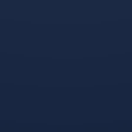
尼日利亚前锋维克多·奥斯梅恩,正以燎原之势点燃整个
小组赛。 在这片炽热之中，却有一支球队用南美特有
的“冷”与“韧”，悄然筑起了小组出线的第...
雷火电竞-沙漠之狮的怒吼，2026世界杯，摩洛哥绝杀意大利，久保建英一剑封喉
2026年的夏天,注定属于摩洛哥。 当终场哨声在多哈的
卢赛尔体育场上空响起时，这片被热浪与激情笼罩的土
地，陷入了一种近乎疯狂的寂静——紧接着，是山呼海
啸般的轰鸣，摩洛哥，这支来自北非的“亚特拉斯雄
狮”，以2比1的比分，将四届世界杯冠军意大...