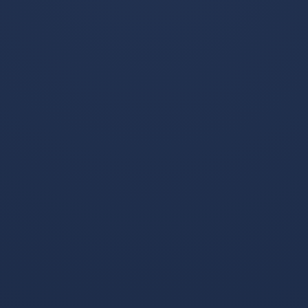
前，脚下是那颗决定命运的白球，对面是美国门将特纳
——他曾是凯恩在热刺的队友，一年前还一起在伦敦训
练场上嬉笑打闹，而此刻,他们是世界的...
雷火电竞入驻-孤星闪耀，2026世界杯H组，塞尔维亚大胜印度，京多安一人改写命运剧本
2026年盛夏，北半球的烈日炙烤着绿茵场，H组的对决
本被外界视为一场“强弱分明”的例行公事——塞尔维亚
对阵印度，当终场哨声划破慕尼黑安联竞技场的喧嚣
时，比分牌上刺眼的“5-0”并非全部故事，真正让这场比
赛成为世界杯记忆节点的，是那个34岁、...