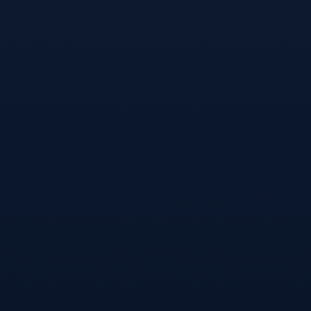
雷火电竞下载-蓝衣军团重塑荣光，福登大师级表现引领
意大利在2026世界杯B组焦点战中力克泰国
雷火电竞下载-橙衣军团的悬崖边，努涅斯一剑封喉，门
将神勇铸就2026世界杯C组唯一奇迹
雷火电竞充值-唯一之夜，2026世界杯巅峰对决，凯恩一
剑封喉，美国梦碎葡萄牙黄金线
文章归档
2026年8月 (36)
2026年7月 (172)
2026年6月 (160)
2026年5月 (139)
2026年4月 (106)
2026年3月 (166)
2026年2月 (154)
2026年1月 (148)
2025年12月 (84)
2025年11月 (123)
2025年10月 (159)
2025年9月 (77)
2025年8月 (17)
2025年7月 (3)