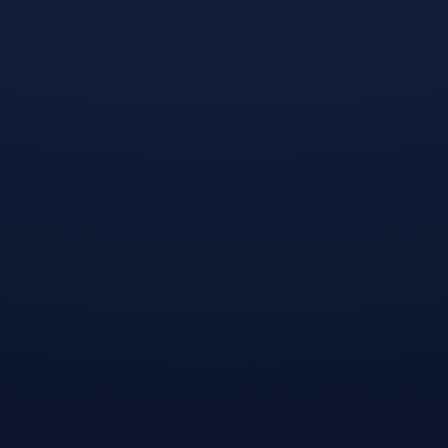
雷火电竞入驻-蓝衣军团的文艺复兴，2026世界杯巅峰对决，意大利临场变阵击杀匈牙利，C罗绝境中书写不朽传奇
2026年7月,世界杯半决赛的夜晚，慕尼黑安联球场被四万
名球迷的呐喊与两万名匈牙利红魔的鼓声撕裂成两半，空
气中弥漫着紧张与激情，这是一场注定载入史册的巅峰对
决——意大利对阵匈牙利，两支在小组赛与淘汰赛一路高
歌的劲旅，终于在通往决赛的门槛上狭...
雷火电竞合作-逆转之夜的孤独英雄，当智利在2026世界杯E组撕裂命运，苏亚雷斯用双脚写下不朽
2026年的夏天，当全世界的目光聚焦于北美的绿茵场，E
组的对决本不被视为最耀眼的剧本——直到智利与乌兹别
克斯坦的这场较量，将“唯一性”刻进了世界杯的历史肌
理。 这不是一场普通的逆转，当乌兹别克斯坦在上半场第
38分钟，通过一次精妙的团队配合...