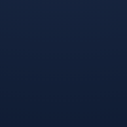
雷火电竞合作-2026世界杯H组暗战，齐耶赫的孤星时刻，如何撕裂意大利的钢铁防线？
2026年世界杯H组的聚光灯，原本理所应当地打在意大利
与匈牙利的宿命对决上，蓝衣军团带着四次世界杯冠军的
荣光，而匈牙利则背负着“黑马”的标签，试图在死亡之组
中撕开一道缺口，当裁判的哨声在多哈的夜空下响起时，
所有人发现，这场比赛的剧本被一个名...