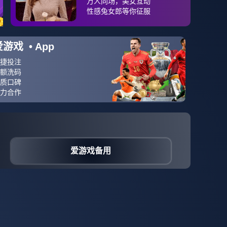
白绝响—2026世界杯淘汰赛，
奥地利铁血绝杀意大利，三笘
雷火电竞亚洲先驱-蒙特卡洛大师赛轻取拉沃尔杯，兹维列夫高光表现
薰领衔亚洲之光
卫冕冠军西
雷火电竞网址-沙漠风暴中的
列夫！蒙特
白鹰，贝林厄姆导演波兰式逆
达维多维奇
转，2026世界杯A组上演史诗
 这也让西
级唯一
免战牌，宣
赛的争夺与
雷火电竞官网-桑巴与波斯铁
鲜明反差的
骑的宿命对决，B费独舞，巴
西在美加墨世界杯焦点战中击
碎亚洲神话
雷火电竞网站-橙色风暴下的
雷火电竞主播-热门球队大胜，信心高涨进入下一轮比赛
致命转折，2026世界杯C组，
荷兰如何用流畅攻守转换碾压
度也有可
波兰，阿方索·戴维斯完成唯一
走出 平心
之心不经意
一击
近期状态强
雷火电竞网站-沙漠风暴中的
胜柏林联
桑巴舞者，2026世界杯A组，