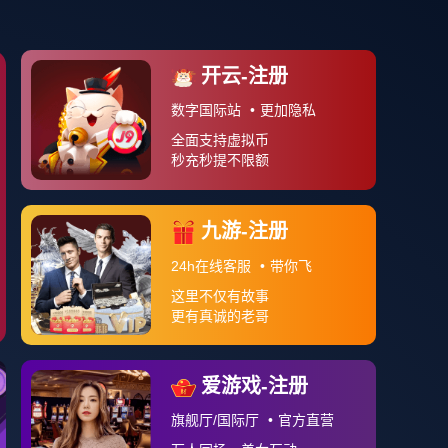
最近发表
雷火电竞下载-橙衣军团的悬
崖边，努涅斯一剑封喉，门将
神勇铸就2026世界杯C组唯一
奇迹
雷火电竞充值-唯一之夜，20
26世界杯巅峰对决，凯恩一剑
封喉，美国梦碎葡萄牙黄金线
雷火电竞合作-拜仁险胜克罗地亚，C罗带队取胜
雷火电竞充值-命运在第九十
界杯拜仁的
分钟转弯，法国绝杀比利时，
，国米的代
卢卡库的悲情英雄夜
布罗佐维
大，而英格
雷火电竞入驻-孤星闪耀，20
终法；20
26世界杯H组，塞尔维亚大胜
6日葡萄牙
印度，京多安一人改写命运剧
次...
本
雷火电竞入驻-蓝衣悲歌，红