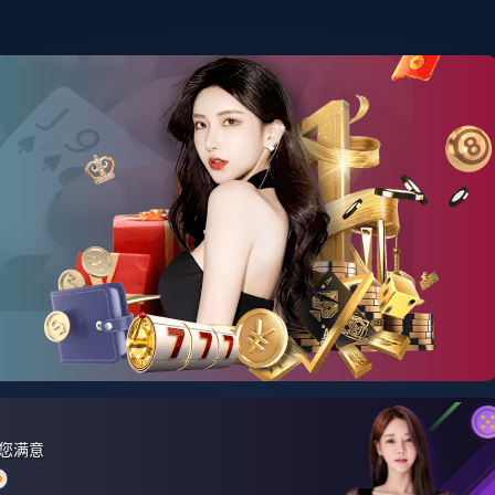
IOS功能介绍
雷火电竞
雷火电竞网址-勇士阵容压力增大：球队成绩堪忧
7年9月28日 骑士队新赛季最大
2018年7月11日 本届世
依然是金州勇士队，如果按照
代表则是法国队的托利索
阵容，骑士队仍旧很难击败勇
表是罗地亚的佩里西奇和
往骑士队主要依靠詹姆斯在小
奇，克罗地亚表示压力很
置上硬抗，如今他们得到
兰则没有两个俱乐部球员最
24年9月6日 北京时间9月
vs克罗地亚，C罗贡献1球，3