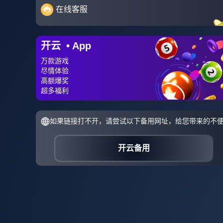
雷火电竞app-瓦伦西亚主场逼平对手，保持不败
1、综合以上分析，本场比赛很有可
马刺10
能是一场低分的平局巴列卡诺虽然拥
特人，
有主场优势，但他们的状态不佳和实
斯和威
力上的劣势使得他们难以取得胜利而
旗，约
瓦伦西亚则有望凭借稳定的发挥和较
强的实力保持不败因此，对于巴列卡
诺能否再逆转胜利的问题，答案是否
定的他们需要在接...
雷火电竞亚洲先驱-南美洲篮球职业联赛冠军夺冠
宋朝人国际篮球队简介球队由众多来
目前为
自美国NCAA D1和NBDL的球员组成
运动员
他们具有多年征战欧洲职业联赛，南
梁，孔
美职业联赛以及东南。 里约奥运会中
亚萍，
国体育代表团创佳绩，女排精神振奋
其中瓦