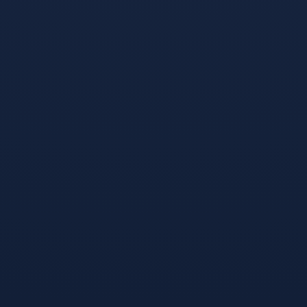
雷火电竞app-洛里昂主场告捷，取得胜利的简单介绍
本赛季，圣埃蒂安在法甲联赛的战绩相当低迷，27场联赛
只打进28球，进攻效率排名倒数行列此外，圣埃蒂安距离
降级区的洛里昂只有一分的优势，保级形势相当严峻不
过，圣埃蒂安在最近的6轮联赛中取得了4胜1平1负的好成
绩，逐渐走入了正轨为了保级，圣埃蒂...
雷火电竞app-新一届足球明星崭露头角，备受瞩目
2023年，邝兆雷踏上了留洋之旅，加盟了西班牙加泰罗尼
亚大区的顶级青训俱乐部mdashmdash达姆U14梯队这家
俱乐部以善于发掘和培养新人著称，是西班牙乃至欧洲足
坛知名的青训摇篮在达姆期间，邝兆雷迅速融入了球队，
并在各项赛事中崭露头角他不...