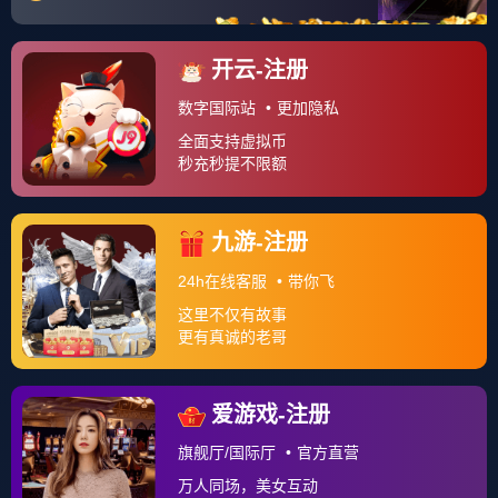
雷火电竞app-老鹰击败黄蜂：戈登再砍分遥遥领先的简单介绍
最终魔术队用一场对老鹰队的胜利结束了这个最成功的赛
季位列大西洋赛区第四位，却遗憾地被印第安那挤出了季
后赛球队糟糕的客场成绩是无缘季后赛的主要因素，14胜
27负的客场战绩与27胜14负的主场战绩形成截然反差在球
员方面球队得分王奥尼尔场均砍下2...