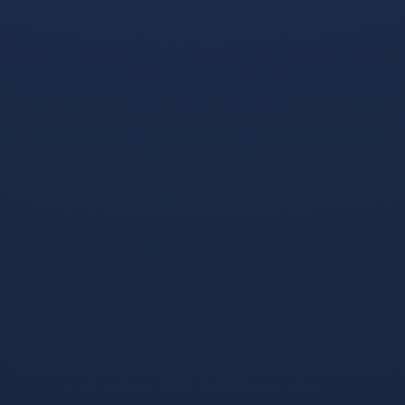
雷火电竞网址-多特蒙德遗憾失利，憾失欧冠半决赛名额
1、多特蒙德至今尚未获得过欧冠冠军具体说明如下决赛
经历多特蒙德在13赛季的欧洲冠军联赛中进入了决赛，但
在决赛中以12的比分败给了拜仁慕尼黑，未能夺冠历史成
绩尽管多特蒙德在欧冠中有过出色的表现，包括进入决
赛，但遗憾的是，他们至今尚未能够捧起欧...
雷火电竞官网-热那亚客场逆转，球队终结连败痛苦的简单介绍
1901年，该俱乐部击败热那亚足球俱乐部，夺得球队史上
第1个联赛冠军从此米兰很快成为伦巴第地区最强大最受
欢迎的俱乐部队之一，但直到1906年他们才获得第二连败
场次最多的197374赛季第2024轮，共5场 获胜场次最多的
赛季196162赛季...