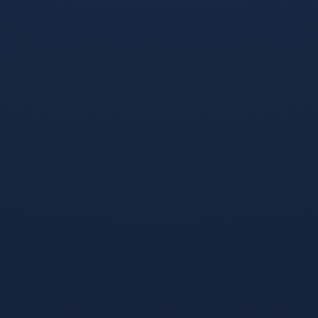
雷火电竞下载-公牛赢得胜利，热火遭遇失利
韦德场均可以拿到27分，奥尼尔场均可以得到20分，他们
的出色发挥成为了球队争胜的最大底牌季后赛赛场上两人
的表现更加稳定，首轮42淘汰公牛，次轮41淘汰篮网，东
部决赛42轻松晋级而热火在2006年总决赛在先输两场的情
况下，连扳四场，获得了最终...