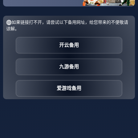
雷火电竞官网-关于赫塔菲遭遇连败，巴拉多利德主场大胜的信息
蝙蝠军团瓦伦西亚客场挑战巴拉多利德，上半场队长 加亚
的射门击中立柱，下半场 索莱尔 攻入世界波， 马克西戈
麦斯 再度击中球门立柱，最终蝙蝠军团客场10力擒巴拉多
利德， 自第9轮主场击败皇马以来首次在西甲赛场取胜 久
保建英出场改变战局 赫塔...