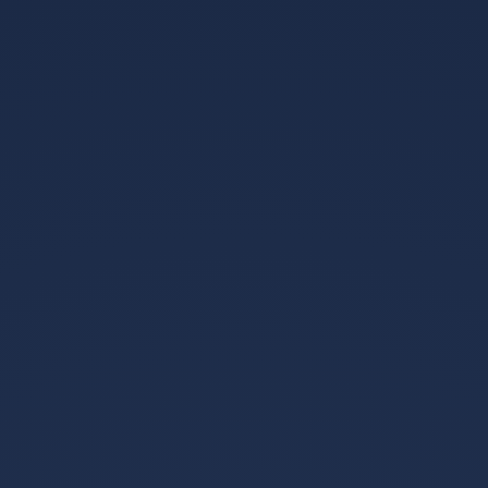
雷火电竞网站-辽宁主场力克山东，士气高昂领先全场的简单介绍
勒沃库森德甲14胜6平7负积48分暂列第三，主场7胜2平4
负，进攻表现德甲第三，但防守有待加强柏林赫塔德甲7
胜5平15负积26分排第16，仅领先降级区1分，处境危险，
但上轮击败霍芬海姆，士气有所提升，不过攻防表现都十
分糟糕，且客场未尝一胜0...
雷火电竞合作-AC米兰意气风发，各项斗志的简单介绍
意气风发的蓝鹰少年 8岁时内斯塔的背部不知道什么原因
经常疼痛，后来疼到连觉就睡不好一开始父母还以为他骨
头出了什么问题非常担心，好在这只是因为我长意大利杯
决赛里，内斯塔打进了让蓝鹰锁定胜局的进球，以32的总
比分击败AC米兰，也为自己带来了在成...