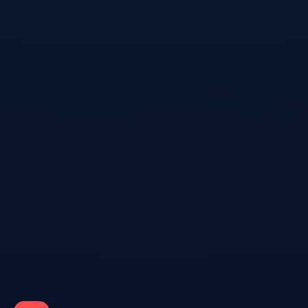
IOS功能介绍
雷火电竞
文章归档
2026年8月 (31)
2026年7月 (172)
2026年6月 (160)
2026年5月 (139)
2026年4月 (106)
2026年3月 (166)
2026年2月 (154)
2026年1月 (148)
2025年12月 (84)
2025年11月 (123)
2025年10月 (159)
2025年9月 (77)
2025年8月 (17)
2025年7月 (3)