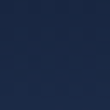
雷火电竞简介-河北华夏主场大胜，晋级前进的简单介绍
1、2011年5月8日主场迎战南昌，宋文杰再度获得首发的
机会，在上半场错失两个单刀球后，下半场梅开二度2011
年5月8日下午青岛中能主场对阵南昌队赛后，所有人都在
表达这样一种情绪痛快的原因不仅仅因为41大胜的结果，
更是因为全面占据上风的比赛...