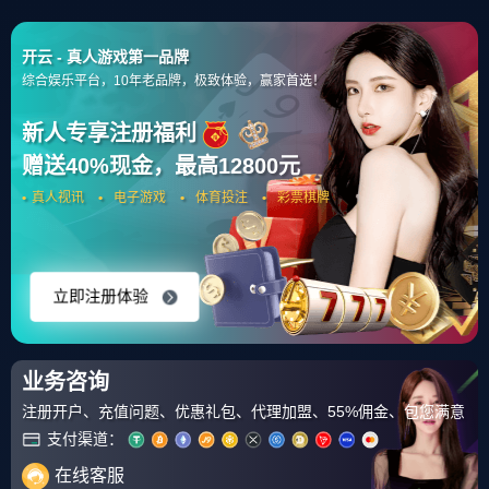
2025年9月
雷火电竞-勇士剑指总冠军，进军西部半决赛
如果浓眉确实因脑震荡而缺席剩余比赛，那么湖人队的这
个赛季将提前结束三勇士队的卫冕之路 随着勇士队赢下这
场比赛，他们的夺冠概率飙升现在，他们的卫冕之路几乎
一路平坦，无论是接下来的太阳队还是掘金队，都很难阻
挡他们前进的步伐勇士队展现出了强大的实...