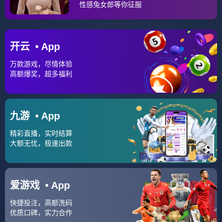
雷火电竞中国-西雅图海湾者队长激励全队，挑战强敌士气高昂
在西雅图海湾者队的更衣室里，气氛异常紧张。队员们的
眼神中充满了挑战和决心，而队长的身影则如同一颗明亮
的灯塔，给每一位队员指引方向。作为球队的领袖，队长
最近发表
不仅肩负着赛场上的重任，更承担着在精神层面激励全队
的任务。在面对强敌的挑战时，他的每一句话...
雷火电竞简介-多哈之夜，蓝衣军团的绝地反击，托纳利
致命一击，意大利逆天改命
雷火电竞网址-致命一击的独白，2026世界杯F组，京多
安撕裂北美，美国碾压加拿大背后的唯一性瞬间
雷火电竞app-沙漠风暴席卷潘帕斯，2026世界杯A组，
卡塔尔神奇逆转阿根廷，卢卡库化身中东之王
雷火电竞合作-逆转！巴雷拉导演绝地反击，替补奇兵一
剑封喉—2026世界杯B组关键战泰国2-1芬兰
雷火电竞简介-命运的岔路口，2026世界杯C组关键战，
瑞典重压下的溃败与库尔图瓦的孤勇救赎
雷火电竞充值-枫叶与军刀的碰撞，莫德里奇主宰乾坤，
加拿大爆冷力克瑞士写就2026世界杯F组唯一神话
雷火电竞亚洲先驱-2026世界杯D组绝杀之夜，斯洛伐克