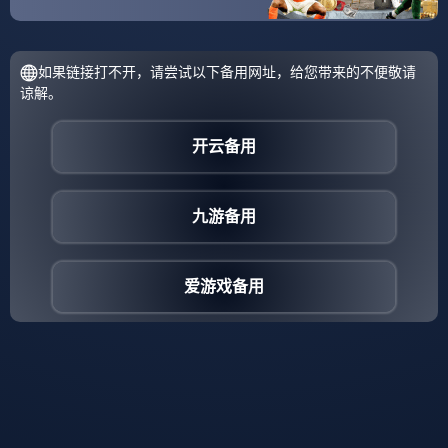
的钢铁防线与佩德里的致命一剑
雷火电竞-九十分钟的一人王朝，当德容用统治力撕裂塞
尔维亚，葡萄牙的替补席上坐着一位改写命运的幽灵
雷火电竞合作-逆转之夜，托纳利封神，阿联酋如何在世
界杯争冠战中颠覆葡萄牙王朝
雷火电竞合作-时间之刃，当莫德里奇在2026年割裂了瑞
士与加拿大的命运
网站分类
雷火新闻
直播下载
IOS功能介绍
雷火电竞
文章归档
2026年8月 (46)
2026年7月 (172)