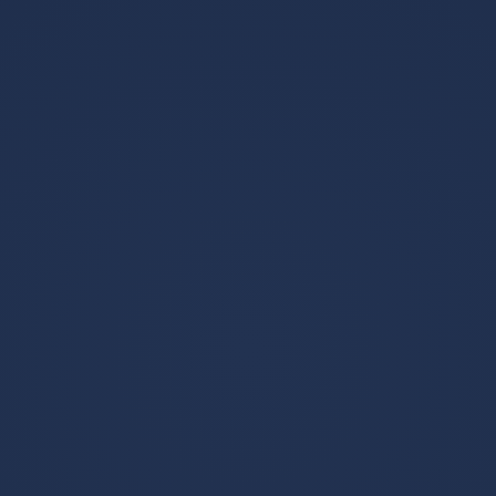
雷火电竞下载-沙漠与蓝白的交汇，当布罗佐维奇成为2026世界杯E组最意外的破局者
相关阅读
雷火电竞合作-蓝衣军团的节拍器，2026世界杯B组，萨内如何用中场统治力改写意大利对伊朗的历史篇章
2026年的夏天，当世界杯的战火在北美大陆熊熊燃起，
B组的焦点之战——意大利对阵伊朗，注定成为一场载
入史册的较量，这不仅仅是因为两支球队截然不同的足
球哲学在此碰撞，更是因为一位球员的存在，让这场比
赛拥有了“唯一”的叙事逻辑。 这个人，就是...