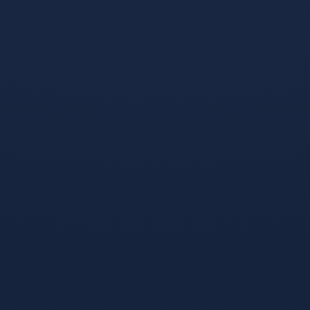
2026年的夏天,当全世界的目光聚焦于北半球的绿茵战
场时，A组的一场较量却以一种出人意料的方式，改写
了世界杯的剧本，卡塔尔，这支四年后再次踏上世界杯
舞台的亚洲劲旅，用一种近乎艺术的方式，压制了欧洲
7
传统强队波兰，而这场比赛中，最耀眼的不是比分...
条评论
提交评论