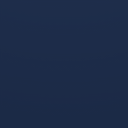
命运分岔的90分钟 2026年7月,世界杯淘汰赛的烽火燃
至中欧大地的夜空下，慕尼黑安联球场，八分之一决
赛，奥地利vs意大利，这不是一场普通的比赛——它是
两种足球哲学的正面碰撞：意大利人引以为傲的链式防
守与战术纪律，对抗奥地利近年来崛起的身...
雷火电竞网址-沙漠风暴中的白鹰，贝林厄姆导演波兰式逆转，2026世界杯A组上演史诗级唯一
当奇迹只发生一次 2026年6月,多哈的暮色像一块融化的
琥珀，裹住卢赛尔体育场沸腾的穹顶，空气中弥漫着海
风与焦灼的气息，那是波斯湾特有的盐味，混合着九万
三千人同时屏住呼吸时产生的静电，A组第二轮，波兰
对卡塔尔——这场后来被全球媒体称为“唯...