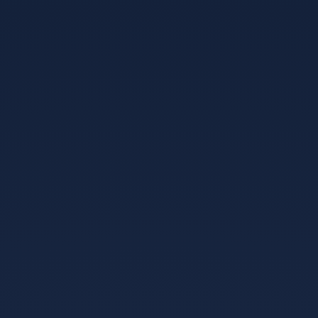
匈牙利媒体赛后给出了一个极具文学性的评价：“托纳利就是
匈牙利中场的那根脊椎骨，没有他，匈牙利可能会倒下，但
有他在，芬兰连站都站不稳。”
更令人震撼的是，托纳利在比赛最后阶段甚至出现了一次“守
门员级别的解围”——第83分钟，芬兰发动最后一次有威胁的
反击，对方前锋几乎形成单刀，但托纳利从30米外疯狂回
追，在禁区线上一记滑铲将球破坏，那一刻，全场匈牙利球
迷集体起立，喊着“托纳利！托纳利！”——这个场面后来被制
作成短视频,在全球各大社交平台疯传。
终场哨响：一场属于匈牙利的“红
色洗礼”
当终场哨声响起，比分定格在
匈牙利 3-0 芬兰
，普斯卡什竞
技场彻底沸腾，匈牙利球员围成一圈，将托纳利高高抛起
——这位归化英雄用一场近乎完美的表演,将匈牙利送入了20
26年世界杯决赛圈。