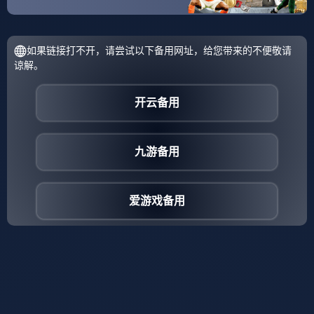
而下半场，匈牙利没有丝毫收手的意思，托纳利在第61分钟
再度发威：他在中场断球后，连续过掉两名芬兰防守球员，
随后送出一记手术刀般的直塞，帮助中锋亚当·绍洛伊单刀破
门，3比0,比赛彻底失去悬念。
芬兰球员在场上仿佛陷入了泥潭——每一次传球都会被匈牙
利球员逼抢，每一次反击都只能推进到中场就被托纳利或他
的搭档拦截，芬兰主帅在赛后发布会上无奈地承认：“我们赛
前准备了十套战术，但托纳利一个人就摧毁了其中九套。”
托纳利的“唯一性”：他不是一个人
在战斗，但他一个人就是一支军
队
这场比赛之所以具有“唯一性”，不仅因为比分悬殊，更因为托
纳利的表现达到了一个几乎无法复制的巅峰，他全场跑动距
离
8公里
，创造
7次关键传球
，完成
4次抢断
、
3次拦截
，同
时还贡献了
1个进球
、
2次助攻
，并制造了
5次对方犯规
。