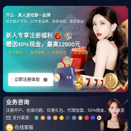
雷火电竞-2026生死战，托纳
利一人成军，匈牙利全场碾压
芬兰的红色暴风雨
by
tfgaming
ca
雷火新闻
on 2026-06-13
2026世界杯预选赛欧洲区附加赛生死战——匈牙利 vs 芬兰：
托纳利主宰中场，全场压制的红色风暴
2026年世界杯预选赛欧洲区附加赛的死亡之夜，布达佩斯的
普斯卡什竞技场被一场“红色暴风雨”彻底吞噬，这不是一场普
通的生死战——匈牙利与芬兰的较量，从一开始就注定只有
一方能活着走出球场，比赛的过程却以一种近乎残忍的单方
面碾压，写下了本届预选赛最令人窒息的篇章，而这场风暴
的中心，是一个叫桑德罗·托纳利的意大利裔匈牙利归化中
场。