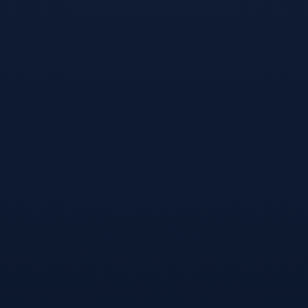
最近发表
雷火电竞简介-多哈之夜，蓝衣军团的绝地反击，托纳利
致命一击，意大利逆天改命
雷火电竞网址-致命一击的独白，2026世界杯F组，京多
安撕裂北美，美国碾压加拿大背后的唯一性瞬间
雷火电竞app-沙漠风暴席卷潘帕斯，2026世界杯A组，
卡塔尔神奇逆转阿根廷，卢卡库化身中东之王
雷火电竞合作-逆转！巴雷拉导演绝地反击，替补奇兵一
剑封喉—2026世界杯B组关键战泰国2-1芬兰
雷火电竞简介-命运的岔路口，2026世界杯C组关键战，
瑞典重压下的溃败与库尔图瓦的孤勇救赎
雷火电竞充值-枫叶与军刀的碰撞，莫德里奇主宰乾坤，
加拿大爆冷力克瑞士写就2026世界杯F组唯一神话
雷火电竞亚洲先驱-2026世界杯D组绝杀之夜，斯洛伐克
的钢铁防线与佩德里的致命一剑
雷火电竞-九十分钟的一人王朝，当德容用统治力撕裂塞
尔维亚，葡萄牙的替补席上坐着一位改写命运的幽灵