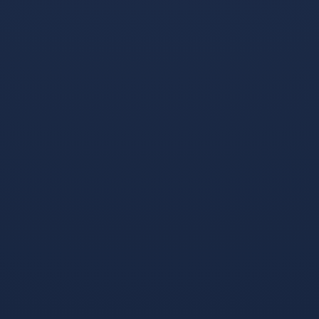
雷火电竞网站-橙色风暴下的致命转折，2026世界杯C组，荷兰如何用流畅攻守转换碾压波兰，阿方索·戴维斯完成唯一一击
在2026年世界杯C组的第二场小组赛中,荷兰队以一种近
乎完美的战术执行，完成了一场令全世界侧目的胜利，
对手波兰并非弱旅，他们在首轮逼平了墨西哥，展现出
顽强的防守韧性与中场拦截能力，面对荷兰队那套如齿
轮般精密咬合的攻守转换体系，波兰人引以为傲...
雷火电竞网站-沙漠风暴中的桑巴舞者，2026世界杯A组，卡塔尔压制波兰，内马尔独舞惊艳世界