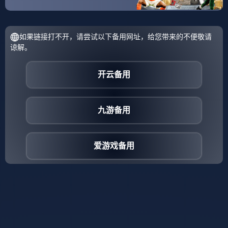
雷火电竞入驻-巴伦西亚希望在马略卡坚守主场荣誉的简单介绍
1、五连冠称霸欧洲之后皇马出现衰落，1964年，当时年
已38岁的“金箭头”由于身体原因无法继续带领球队走在不
断胜利的轨道上，而他与伯最伟大的主席圣地亚哥·伯纳乌
先生纳乌主席之间的两封告别信件也成为皇马历史上的珍
贵文物，最终迪斯蒂法诺转会西班...