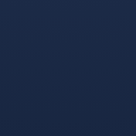
雷火电竞网站-汉堡队表现出色，挑战前进步伐的简单介绍
从此以后，米兰一发不可收拾，萨基的区域防守理论逐步
在队中生根发芽开花，古利特和巴斯滕珠联璧合，巴雷西
领衔的后防固若金汤5月1日客场挑战那不勒斯，巴雷西称
之为“一场黑暗中的地狱决斗”的比赛中火药味十足，球王
使出全身解数，2比0领先，但辫帅更加...
雷火电竞入驻-切尔西险胜，欧冠出线前途广阔的简单介绍
1、当蓝军持球的时候，抓进攻效率这样的战术，对于老
了的强队来说很适合，尤其是切尔西这种多年阵容主心骨
不变的老强队 3几乎是最丰富的欧冠经验 之前说过蓝军9
年打了场次最多的欧冠比赛，而且切尔西9年的欧冠比
赛，应该说是经历了非常多的不甘与辛酸，...