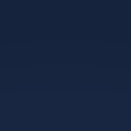
雷火电竞app-拉什福德创造历史，曼联晋级成历史性时刻
1、不过，林加德马蒂奇和范德贝克的射门都都没打进第8
0分钟，曼联门前出现险情，幸好亨德森表现神勇做出精
彩扑救，拜利在门线上把球解围，才避免了被扳平经历了
险情后的曼联在最后时刻由替补上场的拉什福德和格林伍
德各进一球，从而以30赢下对手，成功晋...
雷火电竞网站-尤文图斯饱受挑战难破巴塞罗那
本场初盘多是受半一开盘，部分公司受一球开盘，随着时
间推移，盘口逐渐的向受一球靠拢，上盘水位则出现在高
水区域巴塞罗那实力虽然强过尤文图斯，但也是有限的，
毕竟在没有主场优势的情况下，巴塞罗那难说是可以稳
胜“老妇人”现在盘口开的较深，巴塞罗那是需...