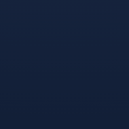
雷火电竞入驻-佛罗伦萨球队打出完美配合，取得大胜
挡拆 高位挡拆 高位挡拆是中锋与外线球员配合的基本，简
单点的有，当外线球员在高位持球，你可以提到高位帮其
档位，注意要侧身，双手胸前防卫，档位掩护时千万不要
移动，那是犯规的此时，外线球员通常会绕过你获得开豁
的空间，他可以选择投篮另外，当你完成...
雷火电竞亚洲先驱-德国女足豪取胜利，呼声高涨
1、1991年11月16日至30日，第一界女足世界杯在中国广
州正式 举行四分之一决赛上，挪威队，德国队通过加时
赛，分别淘汰意大利队和丹麦队美国队70狂扫中国台北队
中国队则爆冷以01输给瑞典队半决赛中，挪威队面队打法
相近的北欧同胞时，终于神勇...