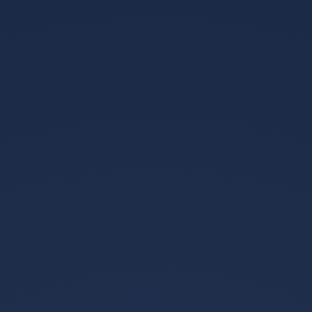
雷火电竞-战术精准，球员状态神勇，赢得精彩比拼的简单介绍
意大利队赢得了昨天欧洲杯的比赛在昨晚激动人心的欧洲
杯足球赛中，意大利队以其出色的表现和坚韧的斗志，成
功夺得了比赛的胜利这场胜利不仅仅是对球队技战术水平
的肯定，更是对球员们默契配合和顽强拼搏精神的褒奖比
赛中，意大利队展现了他们独特的战术风格他...
雷火电竞app-南美球队在半决赛中展现团队默契
踢中北美赛区的南美球队两支圭亚那 在足球世界中，有两
支来自南美洲的球队却选择参加中北美及加勒比足联CON
CACAF的比赛，它们就是圭亚那国家队和法属圭亚那代表
队这两支球队虽然地理位置上属于南美洲，但在足球领域
却与中北美球队同场竞技一两支圭亚...