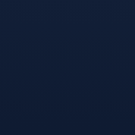
雷火电竞合作-包含曼联客场逆转维拉利尔，继续领跑积分榜的词条
11 在第二轮比赛中，曼联客场以30战胜阿尔堡12 在第一
轮比赛中，曼联主场与维拉利尔00战平。...
最近发表
雷火电竞app-北欧风暴中的蓝衣孤岛，2026世界杯D组
关键战，福登引领斯洛伐克以节奏碾压挪威
雷火电竞官网-逆转的孤勇，京多安一剑封喉，秘鲁梦碎2
026
雷火电竞-蓝色奇迹，2026世界杯B组，泰国绝杀意大
利，齐耶赫独舞亚平宁
雷火电竞下载-唯一性，当越南球场响起德布劳内的呐喊