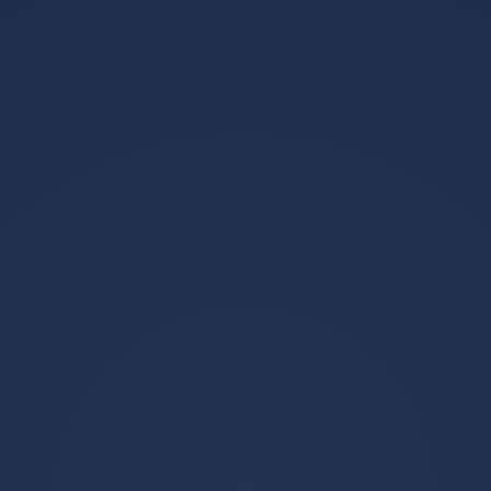
雷火电竞下载-哈德斯菲尔德客场失利，降级悬念再起的简单介绍
1、二战后，哈德斯菲尔德开始衰落，自1972年由顶级的
甲级联赛降级后，45年来都在低组别的联赛角逐2012年才
由第三级联赛英甲升级至英冠201617赛季，哈德斯菲尔德
取得英冠第五名，取得参加升级附加赛资格，哈德斯菲尔
德在附加赛半决赛及决赛皆...